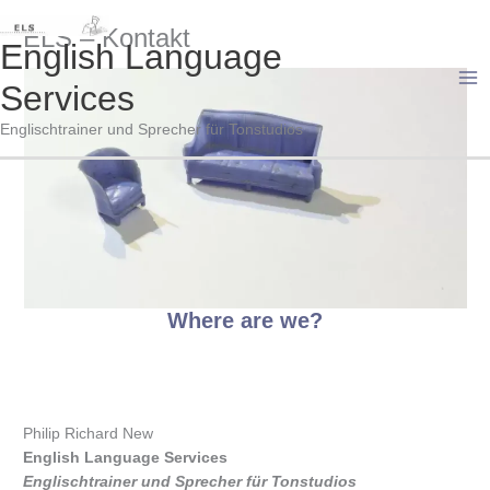
Zum
ELS – Kontakt
Inhalt
English Language
springen
Services
Ma
Englischtrainer und Sprecher für Tonstudios
Me
Where are we?
Philip Richard New
English Language Services
Englischtrainer und Sprecher für Tonstudios