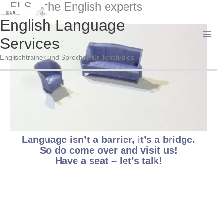
ELS – the English experts
Zum
Inhalt
English Language
springen
Services
Ma
Englischtrainer und Sprecher für Tonstudios
Me
Language isn’t a barrier, it’s a bridge.
So do come over and visit us!
Have a seat – let’s talk!